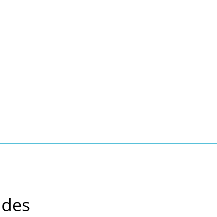
Seite einstellen
Suche
Kontakt
Tourismus
schaft, Bauen, Wohnen
 des