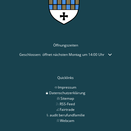
Öffnungszeiten
Klicken, um weitere Öffnungs- oder Schließzeiten auszublenden
Geschlossen:
öffnet nächsten Montag um 14:00 Uhr
Quicklinks
Impressum
Datenschutzerklärung
Sitemap
RSS-Feed
Fairtrade
audit berufundfamilie
Webcam