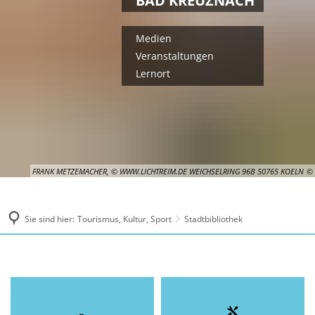
BAD KREUZNACH
Medien
Veranstaltungen
Lernort
FRANK METZEMACHER, © WWW.LICHTREIM.DE WEICHSELRING 96B 50765 KOELN
Sie sind hier:
Tourismus, Kultur, Sport
Stadtbibliothek
Stadtbibliothek