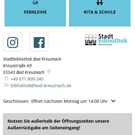
FERNLEIHE
KITA & SCHULE
Stadtbibliothek Bad Kreuznach
Kreuzstraße 69
55543
Bad Kreuznach
+49 671 800-240
bibliothek@bad-kreuznach.de
Klicken, um weitere Öffnungs- oder Schließzeiten auszublenden
Geschlossen:
öffnet nächsten Montag um 14:00 Uhr
Nutzen Sie außerhalb der Öffnungszeiten unsere
Außenrückgabe am Seiteneingang!