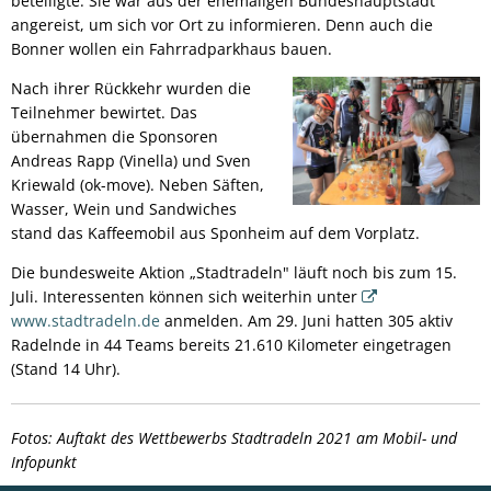
beteiligte. Sie war aus der ehemaligen Bundeshauptstadt
angereist, um sich vor Ort zu informieren. Denn auch die
Bonner wollen ein Fahrradparkhaus bauen.
Nach ihrer Rückkehr wurden die
Teilnehmer bewirtet. Das
übernahmen die Sponsoren
Andreas Rapp (Vinella) und Sven
Kriewald (ok-move). Neben Säften,
Wasser, Wein und Sandwiches
stand das Kaffeemobil aus Sponheim auf dem Vorplatz.
Die bundesweite Aktion „Stadtradeln" läuft noch bis zum 15.
Juli. Interessenten können sich weiterhin unter
www.stadtradeln.de
anmelden. Am 29. Juni hatten 305 aktiv
Radelnde in 44 Teams bereits 21.610 Kilometer eingetragen
(Stand 14 Uhr).
Fotos: Auftakt des Wettbewerbs Stadtradeln 2021 am Mobil- und
Infopunkt