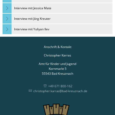
Interview mit Jessica Mate
Interview mit Jörg Kreuter
Interview mit Yuliyan Ilev
Anschrift & Kontakt
Christopher Karras
Amt für Kinder und Jugend
Kornmarkt 5
55543
Bad Kreuznach
+49 671 800-162
christopher.karras@bad-kreuznach.de