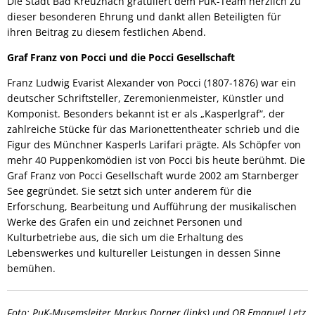
Die Stadt Bad Kreuznach gratuliert dem PuK-Team herzlich zu
dieser besonderen Ehrung und dankt allen Beteiligten für
ihren Beitrag zu diesem festlichen Abend.
Graf Franz von Pocci und die Pocci Gesellschaft
Franz Ludwig Evarist Alexander von Pocci (1807-1876) war ein
deutscher Schriftsteller, Zeremonienmeister, Künstler und
Komponist. Besonders bekannt ist er als „Kasperlgraf“, der
zahlreiche Stücke für das Marionettentheater schrieb und die
Figur des Münchner Kasperls Larifari prägte. Als Schöpfer von
mehr 40 Puppenkomödien ist von Pocci bis heute berühmt. Die
Graf Franz von Pocci Gesellschaft wurde 2002 am Starnberger
See gegründet. Sie setzt sich unter anderem für die
Erforschung, Bearbeitung und Aufführung der musikalischen
Werke des Grafen ein und zeichnet Personen und
Kulturbetriebe aus, die sich um die Erhaltung des
Lebenswerkes und kultureller Leistungen in dessen Sinne
bemühen.
Foto: PuK-Musemsleiter Markus Dorner (links) und OB Emanuel Letz