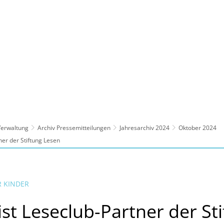
ltur, Sport
Familie, Bildung, Soziales
Wirt
 Verwaltung
Archiv Pressemitteilungen
Jahresarchiv 2024
Oktober 2024
ner der Stiftung Lesen
 KINDER
ist Leseclub-Partner der St