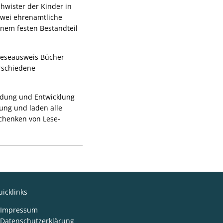
chwister der Kinder in
zwei ehrenamtliche
inem festen Bestandteil
 Leseausweis Bücher
rschiedene
ildung und Entwicklung
zung und laden alle
schenken von Lese-
icklinks
Impressum
Datenschutzerklärung