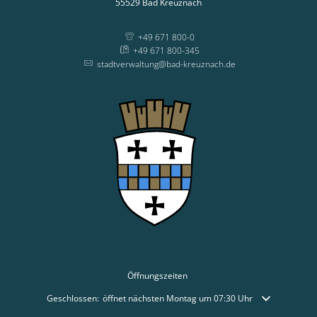
55529
Bad Kreuznach
+49 671 800-0
+49 671 800-345
stadtverwaltung@bad-kreuznach.de
Öffnungszeiten
Klicken, um weitere Öffnungs- oder Schließzeiten auszublenden
Geschlossen:
öffnet nächsten Montag um 07:30 Uhr