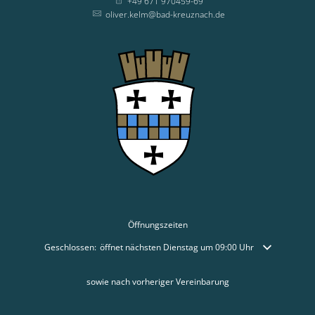
+49 671 970459-69
oliver.kelm@bad-kreuznach.de
Öffnungszeiten
Klicken, um weitere Öffnungs- oder Schließzeiten auszublenden
Geschlossen:
öffnet nächsten Dienstag um 09:00 Uhr
sowie nach vorheriger Vereinbarung