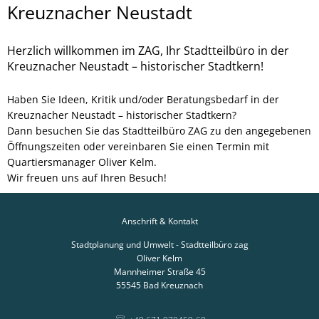
|zag|
Kreuznacher Neustadt
in
Herzlich willkommen im ZAG, Ihr Stadtteilbüro in der
der
Kreuznacher Neustadt – historischer Stadtkern!
Kreuznacher
Haben Sie Ideen, Kritik und/oder Beratungsbedarf in der
Neustadt
Kreuznacher Neustadt – historischer Stadtkern?
Dann besuchen Sie das Stadtteilbüro ZAG zu den angegebenen
Öffnungszeiten oder vereinbaren Sie einen Termin mit
Quartiersmanager Oliver Kelm.
Wir freuen uns auf Ihren Besuch!
Anschrift & Kontakt
Stadtplanung und Umwelt - Stadtteilbüro zag
Oliver Kelm
Mannheimer Straße 45
55545
Bad Kreuznach