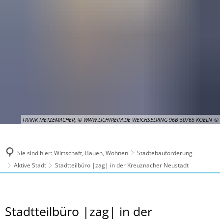
FRANK METZEMACHER, © WWW.LICHTREIM.DE WEICHSELRING 96B 50765 KOELN
Sie sind hier:
Wirtschaft, Bauen, Wohnen
Städtebauförderung
Aktive Stadt
Stadtteilbüro |zag| in der Kreuznacher Neustadt
Stadtteilbüro
Stadtteilbüro |zag| in der