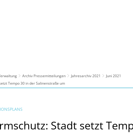
ltur, Sport
Familie, Bildung, Soziales
Wirt
 Verwaltung
Archiv Pressemitteilungen
Jahresarchiv 2021
Juni 2021
etzt Tempo 30 in der Salinenstraße um
TIONSPLANS
mschutz: Stadt setzt Temp