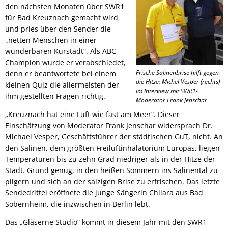
den nächsten Monaten über SWR1
für Bad Kreuznach gemacht wird
und pries über den Sender die
„netten Menschen in einer
wunderbaren Kurstadt“. Als ABC-
Champion wurde er verabschiedet,
Frische Salinenbrise hilft gegen
denn er beantwortete bei einem
die Hitze: Michel Vesper (rechts)
kleinen Quiz die allermeisten der
im Interview mit SWR1-
ihm gestellten Fragen richtig.
Moderator Frank Jenschar
„Kreuznach hat eine Luft wie fast am Meer“. Dieser
Einschätzung von Moderator Frank Jenschar widersprach Dr.
Michael Vesper, Geschäftsführer der städtischen GuT, nicht. An
den Salinen, dem größten Freiluftinhalatorium Europas, liegen
Temperaturen bis zu zehn Grad niedriger als in der Hitze der
Stadt. Grund genug, in den heißen Sommern ins Salinental zu
pilgern und sich an der salzigen Brise zu erfrischen. Das letzte
Sendedrittel eröffnete die junge Sängerin Chiiara aus Bad
Sobernheim, die inzwischen in Berlin lebt.
Das „Gläserne Studio“ kommt in diesem Jahr mit den SWR1