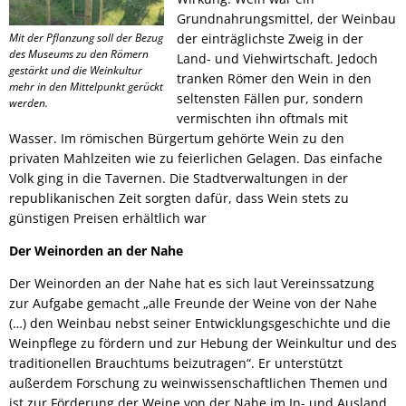
Grundnahrungsmittel, der Weinbau
Mit der Pflanzung soll der Bezug
der einträglichste Zweig in der
des Museums zu den Römern
Land- und Viehwirtschaft. Jedoch
gestärkt und die Weinkultur
tranken Römer den Wein in den
mehr in den Mittelpunkt gerückt
seltensten Fällen pur, sondern
werden.
vermischten ihn oftmals mit
Wasser. Im römischen Bürgertum gehörte Wein zu den
privaten Mahlzeiten wie zu feierlichen Gelagen. Das einfache
Volk ging in die Tavernen. Die Stadtverwaltungen in der
republikanischen Zeit sorgten dafür, dass Wein stets zu
günstigen Preisen erhältlich war
Der Weinorden an der Nahe
Der Weinorden an der Nahe hat es sich laut Vereinssatzung
zur Aufgabe gemacht „alle Freunde der Weine von der Nahe
(…) den Weinbau nebst seiner Entwicklungsgeschichte und die
Weinpflege zu fördern und zur Hebung der Weinkultur und des
traditionellen Brauchtums beizutragen“. Er unterstützt
außerdem Forschung zu weinwissenschaftlichen Themen und
ist zur Förderung der Weine von der Nahe im In- und Ausland