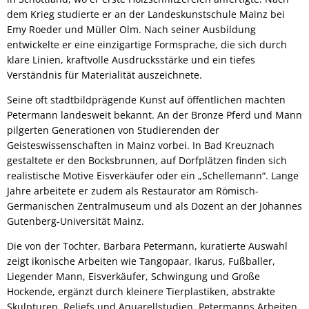
dem Krieg studierte er an der Landeskunstschule Mainz bei
Emy Roeder und Müller Olm. Nach seiner Ausbildung
entwickelte er eine einzigartige Formsprache, die sich durch
klare Linien, kraftvolle Ausdrucksstärke und ein tiefes
Verständnis für Materialität auszeichnete.
Seine oft stadtbildprägende Kunst auf öffentlichen machten
Petermann landesweit bekannt. An der Bronze Pferd und Mann
pilgerten Generationen von Studierenden der
Geisteswissenschaften in Mainz vorbei. In Bad Kreuznach
gestaltete er den Bocksbrunnen, auf Dorfplätzen finden sich
realistische Motive Eisverkäufer oder ein „Schellemann“. Lange
Jahre arbeitete er zudem als Restaurator am Römisch-
Germanischen Zentralmuseum und als Dozent an der Johannes
Gutenberg-Universität Mainz.
Die von der Tochter, Barbara Petermann, kuratierte Auswahl
zeigt ikonische Arbeiten wie Tangopaar, Ikarus, Fußballer,
Liegender Mann, Eisverkäufer, Schwingung und Große
Hockende, ergänzt durch kleinere Tierplastiken, abstrakte
Skulpturen, Reliefs und Aquarellstudien. Petermanns Arbeiten