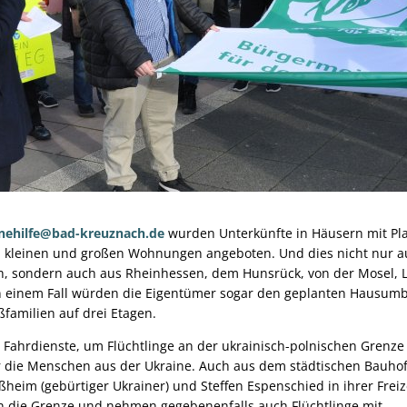
nehilfe@bad-kreuznach.de
wurden Unterkünfte in Häusern mit Pla
 kleinen und großen Wohnungen angeboten. Und dies nicht nur a
, sondern auch aus Rheinhessen, dem Hunsrück, von der Mosel, L
n einem Fall würden die Eigentümer sogar den geplanten Hausum
ßfamilien auf drei Etagen.
ahrdienste, um Flüchtlinge an der ukrainisch-polnischen Grenze
ür die Menschen aus der Ukraine. Auch aus dem städtischen Bauho
eim (gebürtiger Ukrainer) und Steffen Espenschied in ihrer Freize
an die Grenze und nehmen gegebenenfalls auch Flüchtlinge mit.