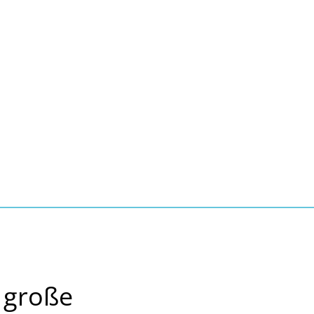
Seite einstellen
Suche
Kontakt
Tourismus
schaft, Bauen, Wohnen
 große