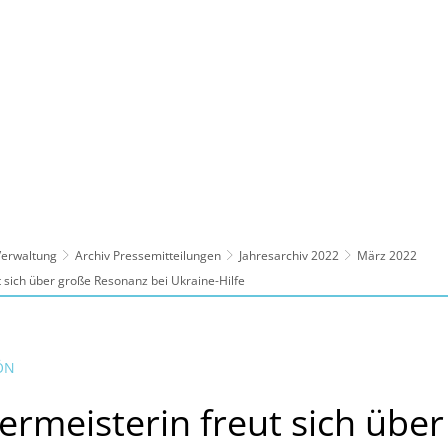
ltur, Sport
Familie, Bildung, Soziales
Wirt
 Verwaltung
Archiv Pressemitteilungen
Jahresarchiv 2022
März 2022
 sich über große Resonanz bei Ukraine-Hilfe
ÖN
rmeisterin freut sich über