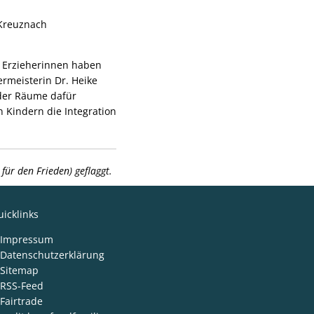
 Kreuznach
e Erzieherinnen haben
ermeisterin Dr. Heike
der Räume dafür
 Kindern die Integration
ür den Frieden) geflaggt.
icklinks
Impressum
Datenschutzerklärung
Sitemap
RSS-Feed
Fairtrade