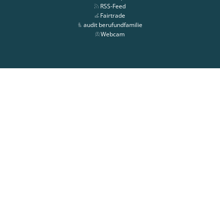
RSS-Feed
Fairtrade
audit berufundfamilie
Webcam