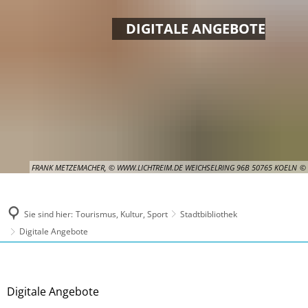
DIGITALE ANGEBOTE
FRANK METZEMACHER, © WWW.LICHTREIM.DE WEICHSELRING 96B 50765 KOELN
Sie sind hier:
Tourismus, Kultur, Sport
Stadtbibliothek
Digitale Angebote
Digitale
Digitale Angebote