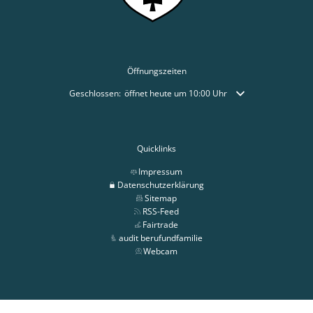
Öffnungszeiten
Klicken, um weitere Öffnungs- oder Schließzeiten auszublende
Geschlossen:
öffnet heute um 10:00 Uhr
Quicklinks
Impressum
Datenschutzerklärung
Sitemap
RSS-Feed
Fairtrade
audit berufundfamilie
Webcam