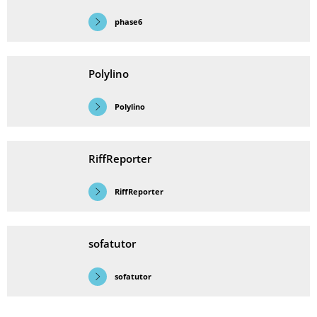
phase6
Polylino
Polylino
RiffReporter
RiffReporter
sofatutor
sofatutor