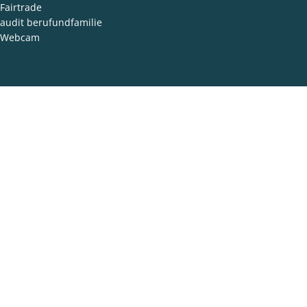
Fairtrade
audit berufundfamilie
Webcam