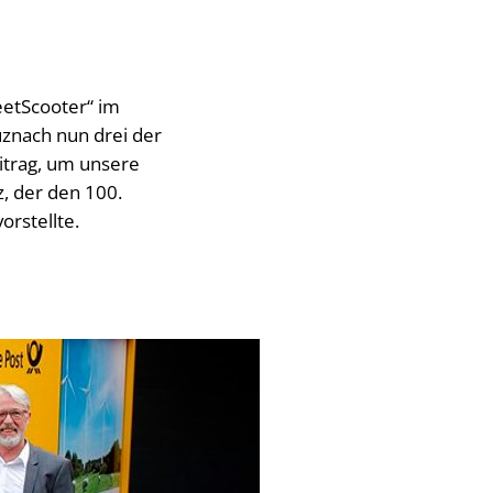
eetScooter“ im
znach nun drei der
eitrag, um unsere
z, der den 100.
rstellte.