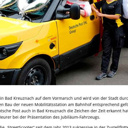
ch in Bad Kreuznach auf dem Vormarsch und wird von der Stadt du
 Bau der neuen Mobilitätsstation am Bahnhof entsprechend geför
tsche Post auch in Bad Kreuznach die Zeichen der Zeit erkannt hat
Meurer bei der Präsentation des Jubiläum-Fahrzeugs.
e „StreetScooter“ seit dem Jahr 2013 sukzessive in der Zustellflot