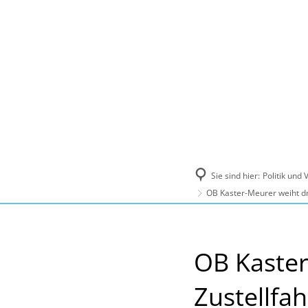
Politik und Verwaltung
Tourismus, Ku
Sie sind hier:
Politik und
OB Kaster-Meurer weiht dr
OB Kaster
Zustellfa