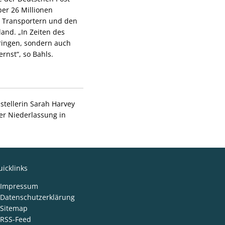
ber 26 Millionen
n Transportern und den
land. „In Zeiten des
ringen, sondern auch
nst“, so Bahls.
stellerin Sarah Harvey
ner Niederlassung in
icklinks
Impressum
Datenschutzerklärung
Sitemap
RSS-Feed