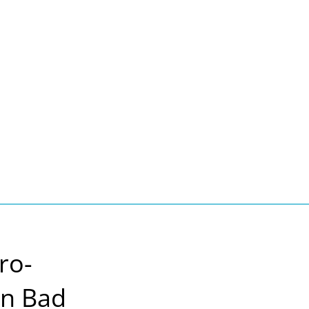
Seite einstellen
Suche
Kontakt
Tourismus
schaft, Bauen, Wohnen
ro-
in Bad