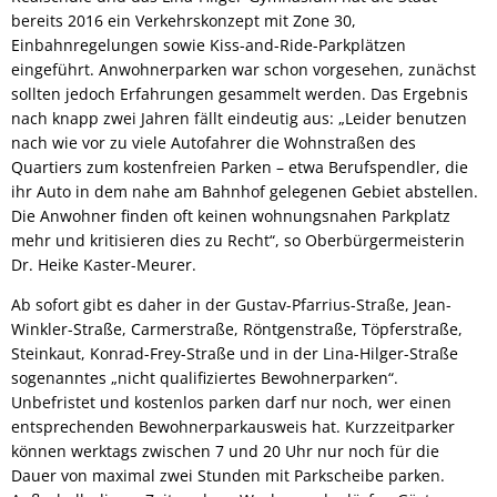
bereits 2016 ein Verkehrskonzept mit Zone 30,
Einbahnregelungen sowie Kiss-and-Ride-Parkplätzen
eingeführt. Anwohnerparken war schon vorgesehen, zunächst
sollten jedoch Erfahrungen gesammelt werden. Das Ergebnis
nach knapp zwei Jahren fällt eindeutig aus: „Leider benutzen
nach wie vor zu viele Autofahrer die Wohnstraßen des
Quartiers zum kostenfreien Parken – etwa Berufspendler, die
ihr Auto in dem nahe am Bahnhof gelegenen Gebiet abstellen.
Die Anwohner finden oft keinen wohnungsnahen Parkplatz
mehr und kritisieren dies zu Recht“, so Oberbürgermeisterin
Dr. Heike Kaster-Meurer.
Ab sofort gibt es daher in der Gustav-Pfarrius-Straße, Jean-
Winkler-Straße, Carmerstraße, Röntgenstraße, Töpferstraße,
Steinkaut, Konrad-Frey-Straße und in der Lina-Hilger-Straße
sogenanntes „nicht qualifiziertes Bewohnerparken“.
Unbefristet und kostenlos parken darf nur noch, wer einen
entsprechenden Bewohnerparkausweis hat. Kurzzeitparker
können werktags zwischen 7 und 20 Uhr nur noch für die
Dauer von maximal zwei Stunden mit Parkscheibe parken.