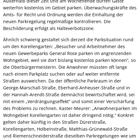
Außerhalb dieser Zeit und am Wochenende dürfen Gäste
weiterhin kostenlos im Gebiet parken. Überwachungskräfte des
Amts- für Recht und Ordnung werden die Einhaltung der
neuen Parkregelung regelmäßige kontrollieren. Die
Beschilderung erfolgt als Halteverbotszone.
Ähnlich schwierig gestaltet sich derzeit die Parksituation rund
um den Korellengarten: „Besucher und Arbeitnehmer des
neuen Gewerbeparks General Rose parken im angrenzenden
Wohngebiet, weil sie dort bislang kostenlos parken können“, so
die Oberbürgermeisterin. Die Anwohner müssten oft lange
nach einem Parkplatz suchen oder auf weiter entfernte
Straßen ausweichen. Da der öffentliche Parkraum in der
George-Marschall-Straße, Eberhard-Anheuser-Straße und in
der Hannah-Arendt-Straße demnächst bewirtschaftet wird, sei
mit einem „Verdrängungseffekt“ und somit einer Verschärfung
des Problems zu rechnen. Kaster-Meurer: „Anwohnerparken im
Wohngebiet Korellengarten ist daher dringend nötig.“ Konkret
gelten daher künftig in den Straßen Dürerstraße,
Korellengarten, Holbeinstraße, Matthias-Grünewald-Straße
und Riemenschneiderstraße dieselben Parkregelungen wie um