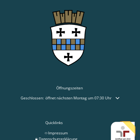
Öffnungszeiten
Klicken, um weitere Öffnungs- oder Schließzeiten auszublenden
Geschlossen:
öffnet nächsten Montag um 07:30 Uhr
Quicklinks
Impressum
Datenschutzerklärung