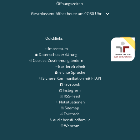
Öffnungszeiten
Klicken, um weitere Öffnungs- oder Schließzeiten auszublende
Geschlossen:
öffnet heute um 07:30 Uhr
Quicklinks
Impressum
Datenschutzerklärung
Cookies-Zustimmung ändern
Barrierefreiheit
leichte Sprache
Sichere Kommunikation mit FTAPI
Facebook
Instagram
RSS-Feed
Notsituationen
Sitemap
Fairtrade
audit berufundfamilie
Webcam