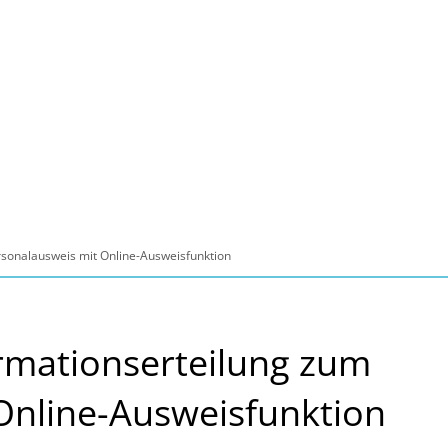
ltur, Sport
Familie, Bildung, Soziales
Wirt
rsonalausweis mit Online-Ausweisfunktion
rmationserteilung zum
Online-Ausweisfunktion