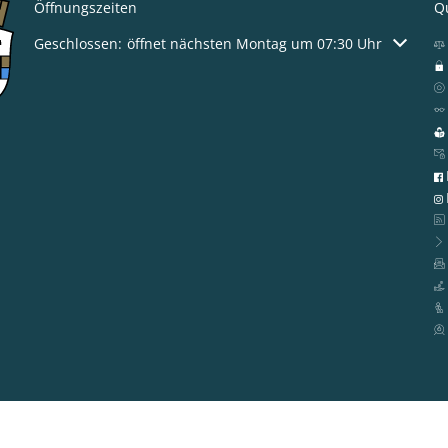
Öffnungszeiten
Qu
Klicken, um weitere Öffnungs- oder Schließzeiten auszublen
Geschlossen:
öffnet nächsten Montag um 07:30 Uhr