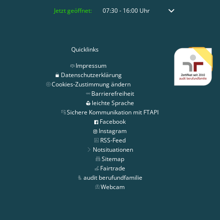
Klicken, um weitere Öffnungs- oder Schließzeiten auszublenden
Jetzt geöffnet:
07:30
-
16:00
Uhr
Von 07:30 bis 16:00 
Quicklinks
Impressum
Datenschutzerklärung
Cookies-Zustimmung ändern
Barrierefreiheit
leichte Sprache
Sichere Kommunikation mit FTAPI
Facebook
Instagram
RSS-Feed
Notsituationen
Sitemap
Fairtrade
audit berufundfamilie
Webcam