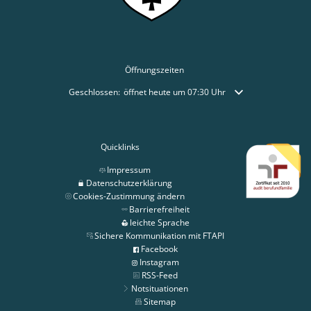
Öffnungszeiten
Klicken, um weitere Öffnungs- oder Schließzeiten auszublende
Geschlossen:
öffnet heute um 07:30 Uhr
Quicklinks
Impressum
Datenschutzerklärung
Cookies-Zustimmung ändern
Barrierefreiheit
leichte Sprache
Sichere Kommunikation mit FTAPI
Facebook
Instagram
RSS-Feed
Notsituationen
Sitemap