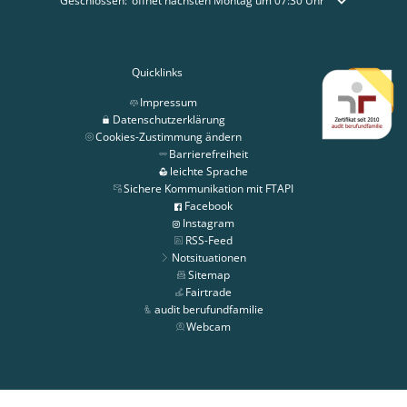
Klicken, um weitere Öffnungs- oder Schließzeiten auszublenden
Geschlossen:
öffnet nächsten Montag um 07:30 Uhr
Quicklinks
Impressum
Datenschutzerklärung
Cookies-Zustimmung ändern
Barrierefreiheit
leichte Sprache
Sichere Kommunikation mit FTAPI
Facebook
Instagram
RSS-Feed
Notsituationen
Sitemap
Fairtrade
audit berufundfamilie
Webcam