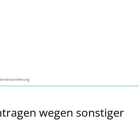
ltur, Sport
Familie, Bildung, Soziales
Wirt
 Namensänderung
tragen wegen sonstiger