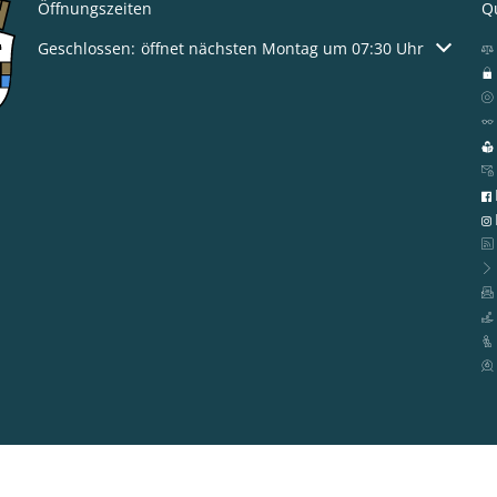
Öffnungszeiten
Qu
Klicken, um weitere Öffnungs- oder Schließzeiten auszublen
Geschlossen:
öffnet nächsten Montag um 07:30 Uhr