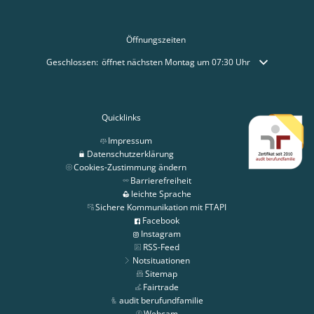
Öffnungszeiten
Klicken, um weitere Öffnungs- oder Schließzeiten auszublenden
Geschlossen:
öffnet nächsten Montag um 07:30 Uhr
Quicklinks
Impressum
Datenschutzerklärung
Cookies-Zustimmung ändern
Barrierefreiheit
leichte Sprache
Sichere Kommunikation mit FTAPI
Facebook
Instagram
RSS-Feed
Notsituationen
Sitemap
Fairtrade
audit berufundfamilie
Webcam