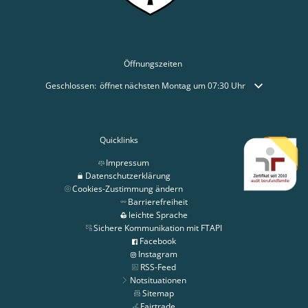
Öffnungszeiten
Klicken, um weitere Öffnungs- oder Schließzeiten auszublenden
Geschlossen:
öffnet nächsten Montag um 07:30 Uhr
Quicklinks
Impressum
Datenschutzerklärung
Cookies-Zustimmung ändern
Barrierefreiheit
leichte Sprache
Sichere Kommunikation mit FTAPI
Facebook
Instagram
RSS-Feed
Notsituationen
Sitemap
Fairtrade