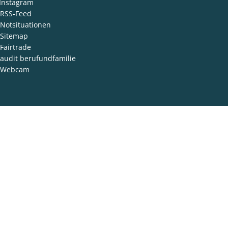
Instagram
RSS-Feed
Notsituationen
Sitemap
Fairtrade
audit berufundfamilie
Webcam