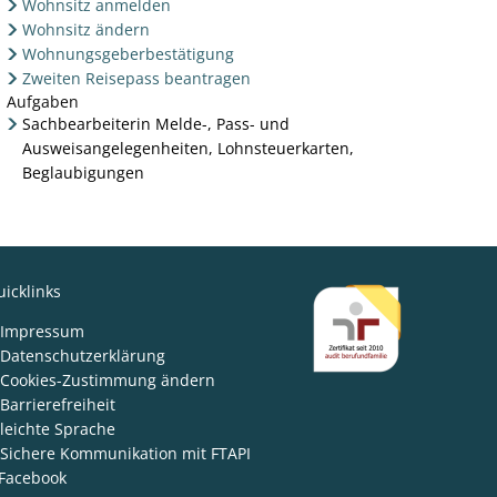
Wohnsitz anmelden
Wohnsitz ändern
Wohnungsgeberbestätigung
Zweiten Reisepass beantragen
Aufgaben
Sachbearbeiterin Melde-, Pass- und
Ausweisangelegenheiten, Lohnsteuerkarten,
Beglaubigungen
icklinks
den
Impressum
Datenschutzerklärung
Cookies-Zustimmung ändern
Barrierefreiheit
leichte Sprache
Sichere Kommunikation mit FTAPI
Facebook