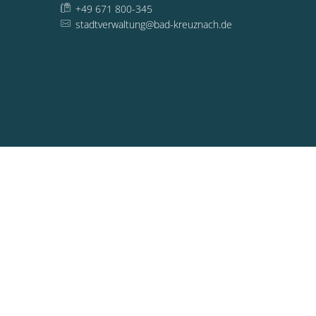
+49 671 800-345
stadtverwaltung@bad-kreuznach.de