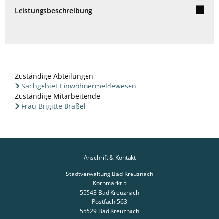
Leistungsbeschreibung
Zuständige Abteilungen
Sachgebiet Einwohnermeldewesen
Zuständige Mitarbeitende
Frau Brigitte Braßel
Anschrift & Kontakt
Stadtverwaltung Bad Kreuznach
Kornmarkt 5
55543
Bad Kreuznach
Postfach 563
55529
Bad Kreuznach