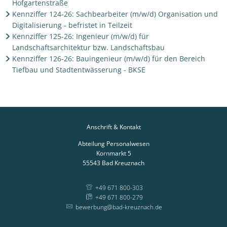
Hofgartenstraße
Kennziffer 124-26: Sachbearbeiter (m/w/d) Organisation und
Digitalisierung - befristet in Teilzeit
Kennziffer 125-26: Ingenieur (m/w/d) für
Landschaftsarchitektur bzw. Landschaftsbau
Kennziffer 126-26: Bauingenieur (m/w/d) für den Bereich
Tiefbau und Stadtentwässerung - BKSE
Anschrift & Kontakt
Abteilung Personalwesen
Kornmarkt 5
55543
Bad Kreuznach
+49 671 800-303
+49 671 800-279
bewerbung@bad-kreuznach.de