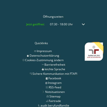
Öffnungszeiten
Klicken, um weitere Öffnungs- oder Schließzeiten auszublenden
Jetzt geöffnet:
07:30
-
18:00
Uhr
Von 07:30 bis 18:00 
Quicklinks
Impressum
Datenschutzerklärung
Cookies-Zustimmung ändern
Barrierefreiheit
leichte Sprache
Sichere Kommunikation mit FTAPI
Facebook
Instagram
RSS-Feed
Notsituationen
Sitemap
Fairtrade
audit berufundfamilie