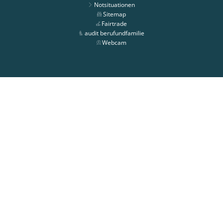
Notsituationen
Sitemap
Fairtrade
audit berufundfamilie
Webcam