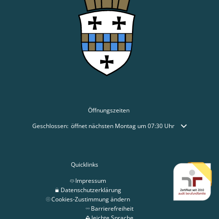
Öffnungszeiten
Klicken, um weitere Öffnungs- oder Schließzeiten auszublenden
Geschlossen:
öffnet nächsten Montag um 07:30 Uhr
Quicklinks
Impressum
Datenschutzerklärung
Cookies-Zustimmung ändern
Barrierefreiheit
leichte Sprache