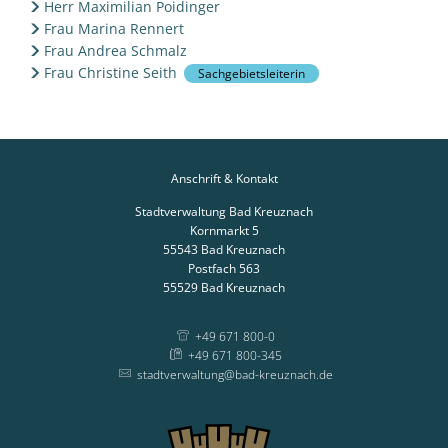
Herr Maximilian Poidinger
Frau Marina Rennert
Frau Andrea Schmalz
Frau Christine Seith
Sachgebietsleiterin
Anschrift & Kontakt
Stadtverwaltung Bad Kreuznach
Kornmarkt 5
55543
Bad Kreuznach
Postfach 563
55529
Bad Kreuznach
+49 671 800-0
+49 671 800-345
stadtverwaltung@bad-kreuznach.de