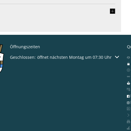
Öffnungszeiten
Qu
Klicken, um weitere Öffnungs- oder Schließzeiten auszublen
Geschlossen:
öffnet nächsten Montag um 07:30 Uhr