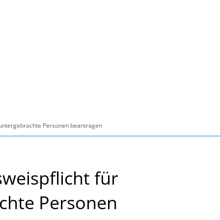
ltur, Sport
Familie, Bildung, Soziales
Wirt
t untergebrachte Personen beantragen
weispflicht für
achte Personen