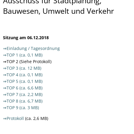
Ausschuss
Ausschuss für Stadtplanung,
für
Bauwesen, Umwelt und Verkehr
Stadtplanung,
Bauwesen,
Sitzung am 06.12.2018
Umwelt
⇒Einladung / Tagesordnung
und
⇒TOP 1 (ca. 0,1 MB)
Verkehr
⇒TOP 2 (Siehe Protokoll)
⇒TOP 3 (ca. 12 MB)
⇒TOP 4 (ca. 0,1 MB)
⇒TOP 5 (ca. 0,1 MB)
⇒TOP 6 (ca. 6,6 MB)
⇒TOP 7 (ca. 2,2 MB)
⇒TOP 8 (ca. 6,7 MB)
⇒TOP 9 (ca. 3 MB)
⇒Protokoll
(ca. 2,6 MB)