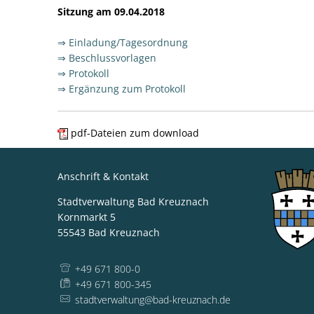
Sitzung am 09.04.2018
⇒ Einladung/Tagesordnung
⇒ Beschlussvorlagen
⇒ Protokoll
⇒ Ergänzung zum Protokoll
pdf-Dateien zum download
Anschrift & Kontakt
Stadtverwaltung Bad Kreuznach
Kornmarkt 5
55543
Bad Kreuznach
+49 671 800-0
+49 671 800-345
stadtverwaltung@bad-kreuznach.de