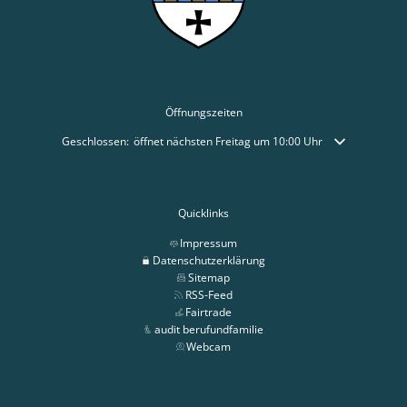
Öffnungszeiten
Klicken, um weitere Öffnungs- oder Schließzeiten auszublenden
Geschlossen:
öffnet nächsten Freitag um 10:00 Uhr
Quicklinks
Impressum
Datenschutzerklärung
Sitemap
RSS-Feed
Fairtrade
audit berufundfamilie
Webcam