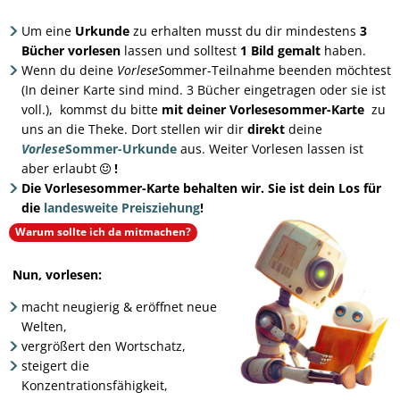
Um eine
Urkunde
zu erhalten musst du dir mindestens
3
Bücher vorlesen
lassen und solltest
1 Bild gemalt
haben.
Wenn du deine
VorleseS
ommer-Teilnahme beenden möchtest
(In deiner Karte sind mind. 3 Bücher eingetragen oder sie ist
voll.), kommst du bitte
mit deiner Vorlesesommer-Karte
zu
uns an die Theke. Dort stellen wir dir
direkt
deine
Vorlese
Sommer-Urkunde
aus. Weiter Vorlesen lassen ist
aber erlaubt
!
Die Vorlesesommer-Karte behalten wir. Sie ist dein Los für
die
landesweite Preisziehung
!
Warum sollte ich da mitmachen?
Nun, vorlesen:
macht neugierig & eröffnet neue
Welten,
vergrößert den Wortschatz,
steigert die
Konzentrationsfähigkeit,