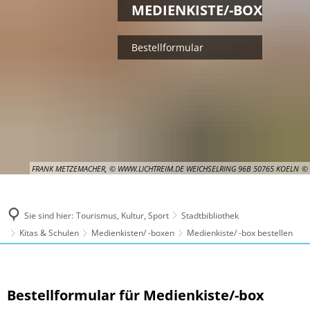
MEDIENKISTE/-BOX
Bestellformular
FRANK METZEMACHER, © WWW.LICHTREIM.DE WEICHSELRING 96B 50765 KOELN
Sie sind hier:
Tourismus, Kultur, Sport
Stadtbibliothek
Kitas & Schulen
Medienkisten/ -boxen
Medienkiste/ -box bestellen
Medienkiste/
Bestellformular für Medienkiste/-box