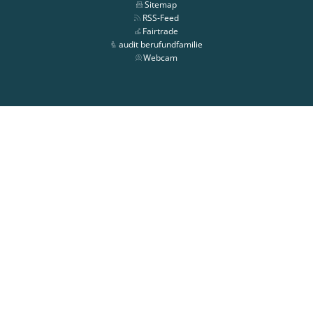
Sitemap
RSS-Feed
Fairtrade
audit berufundfamilie
Webcam