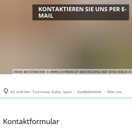
KONTAKTIEREN SIE UNS PER E-
MAIL
FRANK METZEMACHER, © WWW.LICHTREIM.DE WEICHSELRING 96B 50765 KOELN
Sie sind hier:
Tourismus, Kultur, Sport
Stadtbibliothek
Über uns
BNR_ja_nein
Kontaktformular