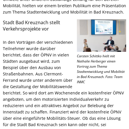
Mobilität, hielten vor einem breiten Publikum eine Präsentation
zum Thema Stadtentwicklung und Mobilität in Bad Kreuznach.
Stadt Bad Kreuznach stellt
Verkehrsprojekte vor
In den Vorträgen der verschiedenen
Teilnehmer wurde darüber
berichtet, dass der ÖPNV in vielen
Carsten Schittko hielt mit
Städten ausgebaut wird, zum
Nathalie Herberger einen
Vortrag zum Thema
Beispiel über den Ausbau von
Stadtentwicklung und Mobilität
Straßenbahnen. Aus Clermont-
in Bad Kreuznach. Foto: Team
Ferrand wurde unter anderem über
INMC
die Gestaltung der Mobilitätswende
berichtet. So wird dort am Wochenende ein kostenfreier ÖPNV
angeboten, um den motorisierten Individualverkehr zu
reduzieren und ein attraktives Angebot zur Belebung der
Innenstadt zu schaffen. Finanziert wird der kostenfreie ÖPNV
über eine eingeführte Mobilitäts-Steuer. Ob das eine Lösung
für die Stadt Bad Kreuznach sein kann oder nicht, sei