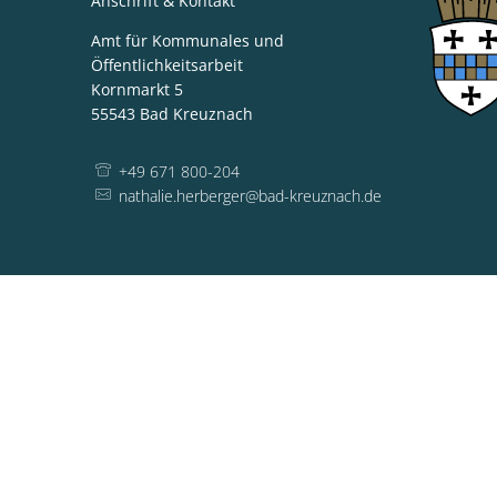
Anschrift & Kontakt
Neuruppin-
Amt für Kommunales und
Öffentlichkeitsarbeit
Besuch
Kornmarkt 5
55543
Bad Kreuznach
+49 671 800-204
nathalie.herberger@bad-kreuznach.de