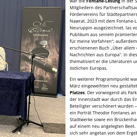
war die
Fontane-Lesung
in der S
Mitgliedern des Partnerschafts
Fördervereins für Städtepartner
Nawrat, 2023 mit dem Fontane-Li
Neuruppin ausgezeichnet, las vo
Publikum aus seinem prämierte
für meine Vorfahren“; außerdem
erschienenen Buch „Über allem 
Nachrichten aus Europa“. In di
thematisiert er die Literaturen
östlichen Europas.
Ein weiterer Programmpunkt war
März eingeweihten neu gestalte
Platzes
. Der vorwiegend als Par
der Innenstadt war durch das E
Beteiligter verschönert wurden
ein Porträt Theodor Fontanes an 
Stadtwerke sowie ein Brückenha
auf einem neu angelegten Beet.
sich sehr angetan von dem Ergeb