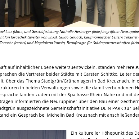
 Letz (Mitte) und Geschäftsleitung Nathalie Herberger (links) begrüßten Neuruppin
ent Jan Juraschek (zweiter von links), Guido Gerlach, kaufmännischer Leiter/Prokurist
 Zetzsche (rechts) und Magdalena Yansin, Beauftragte für Städtepartnerschaften (dritte
aft auf inhaltlicher Ebene weiterzuentwickeln, standen mehrere
A
achen die Vertreter beider Städte mit Carsten Schittko, Leiter de
t, über das Thema Stadtgrün/Grünanlagen in Bad Kreuznach. In 
trukturen in beiden Verwaltungen sowie die damit verbundenen 
Gespräche fanden zudem mit der Sparkasse Rhein-Nahe und mit d
orträgen informierten die Neuruppiner über den Bau einer Geother
dtgrün ausgezeichnete Gemeinschaftsinitiative DEIN PARK zur Be
and ein Gespräch bei Michelin Bad Kreuznach mit anschließender
Ein kultureller Höhepunkt des 