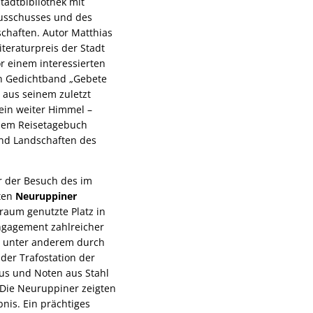
tadtbibliothek mit
ausschusses und des
schaften. Autor Matthias
teraturpreis der Stadt
r einem interessierten
n Gedichtband „Gebete
 aus seinem zuletzt
ein weiter Himmel –
esem Reisetagebuch
 und Landschaften des
 der Besuch des im
ten
Neuruppiner
kraum genutzte Platz in
ngagement zahlreicher
 – unter anderem durch
der Trafostation der
us und Noten aus Stahl
 Die Neuruppiner zeigten
nis. Ein prächtiges