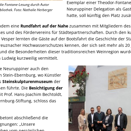
Exemplar einer Theodor-Fontane
 die Fontane-Lesung durch Autor
Neuruppiner Delegation als Gas
bliothek. Foto: Nathalie Herberger
hatte, soll künftig den Platz zus
zudem eine
Rundfahrt auf der Nahe
zusammen
mit Mitgliedern des
es und des Fördervereins für Städtepartnerschaften. Durch den 
Vesper lernten die Gäste auf der Bootsfahrt die Geschichte der St
euznacher Hochwasserschutzes kennen, der sich seit mehr als 20 
nd die Besonderheiten dieser traditionsreichen Weinregion wur
Ludwig kurzweilig vermittelt.
ie Neuruppiner auch den
m Stein-Ebernburg, wo Künstler
as
Steinskulpturenmuseum
der
en führte. Die
Besichtigung der
 Prof. Hans-Joachim Bechtoldt,
rnburg-Stiftung, schloss das
betont abschließend die
gnungen: „Unsere
leben vom persönlichen