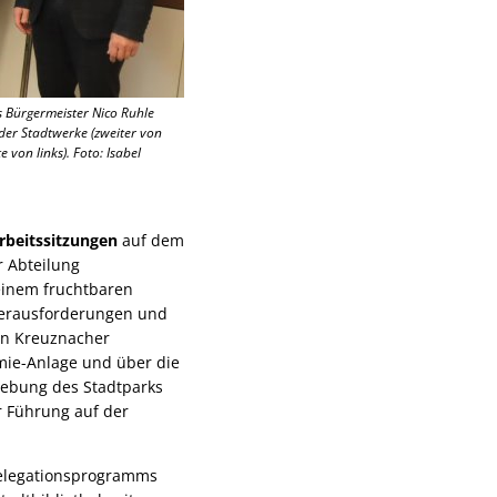
s Bürgermeister Nico Ruhle
 der Stadtwerke (zweiter von
 von links). Foto: Isabel
rbeitssitzungen
auf dem
r Abteilung
einem fruchtbaren
Herausforderungen und
en Kreuznacher
mie-Anlage und über die
lebung des Stadtparks
 Führung auf der
Delegationsprogramms