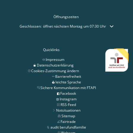
Öffnungszeiten
Klicken, um weitere Öffnungs- oder Schließzeiten auszublenden
Geschlossen:
öffnet nächsten Montag um 07:30 Uhr
Quicklinks
Impressum
Datenschutzerklärung
Cookies-Zustimmung ändern
Barrierefreiheit
leichte Sprache
Sichere Kommunikation mit FTAPI
Facebook
Instagram
RSS-Feed
Notsituationen
Sitemap
Fairtrade
audit berufundfamilie
Webcam