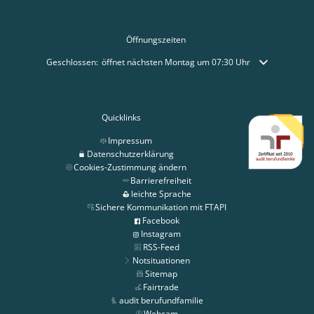
Öffnungszeiten
Klicken, um weitere Öffnungs- oder Schließzeiten auszublenden
Geschlossen:
öffnet nächsten Montag um 07:30 Uhr
Quicklinks
Impressum
Datenschutzerklärung
Cookies-Zustimmung ändern
Barrierefreiheit
leichte Sprache
Sichere Kommunikation mit FTAPI
Facebook
Instagram
RSS-Feed
Notsituationen
Sitemap
Fairtrade
audit berufundfamilie
Webcam