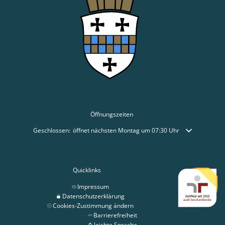
Öffnungszeiten
Klicken, um weitere Öffnungs- oder Schließzeiten auszublenden
Geschlossen:
öffnet nächsten Montag um 07:30 Uhr
Quicklinks
Impressum
Datenschutzerklärung
Cookies-Zustimmung ändern
Barrierefreiheit
leichte Sprache