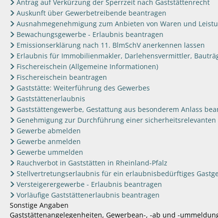
Antrag auf Verkürzung der Sperrzeit nach Gaststättenrecht
Auskunft über Gewerbetreibende beantragen
Ausnahmegenehmigung zum Anbieten von Waren und Leistun
Bewachungsgewerbe - Erlaubnis beantragen
Emissionserklärung nach 11. BlmSchV anerkennen lassen
Erlaubnis für Immobilienmakler, Darlehensvermittler, Bautr
Fischereischein (Allgemeine Informationen)
Fischereischein beantragen
Gaststätte: Weiterführung des Gewerbes
Gaststättenerlaubnis
Gaststättengewerbe, Gestattung aus besonderem Anlass bea
Genehmigung zur Durchführung einer sicherheitsrelevanten
Gewerbe abmelden
Gewerbe anmelden
Gewerbe ummelden
Rauchverbot in Gaststätten in Rheinland-Pfalz
Stellvertretungserlaubnis für ein erlaubnisbedürftiges Gast
Versteigerergewerbe - Erlaubnis beantragen
Vorläufige Gaststättenerlaubnis beantragen
Sonstige Angaben
Gaststättenangelegenheiten, Gewerbean-, -ab und -ummeldung,