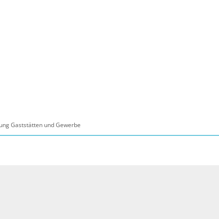
ltur, Sport
Familie, Bildung, Soziales
Wirt
lung Gaststätten und Gewerbe