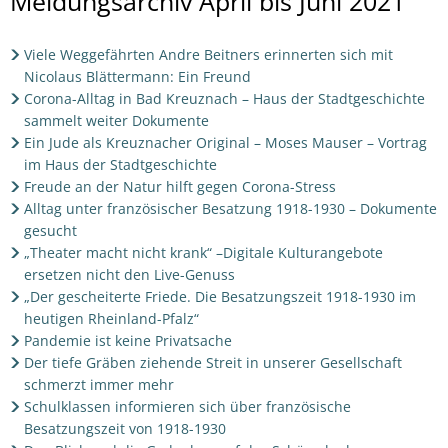
Oktober-
Meldungsarchiv April bis Juni 2021
Dezember
Viele Weggefährten Andre Beitners erinnerten sich mit
2021
Nicolaus Blättermann: Ein Freund
Corona-Alltag in Bad Kreuznach – Haus der Stadtgeschichte
sammelt weiter Dokumente
Ein Jude als Kreuznacher Original – Moses Mauser – Vortrag
im Haus der Stadtgeschichte
Freude an der Natur hilft gegen Corona-Stress
Alltag unter französischer Besatzung 1918-1930 – Dokumente
gesucht
„Theater macht nicht krank“ –Digitale Kulturangebote
ersetzen nicht den Live-Genuss
„Der gescheiterte Friede. Die Besatzungszeit 1918-1930 im
heutigen Rheinland-Pfalz“
Pandemie ist keine Privatsache
Der tiefe Gräben ziehende Streit in unserer Gesellschaft
schmerzt immer mehr
Schulklassen informieren sich über französische
Besatzungszeit von 1918-1930