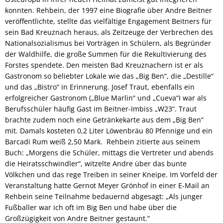
konnten. Rehbein, der 1997 eine Biografie über Andre Beitner
veröffentlichte, stellte das vielfältige Engagement Beitners für
sein Bad Kreuznach heraus, als Zeitzeuge der Verbrechen des
Nationalsozialismus bei Vorträgen in Schülern, als Begründer
der Waldhilfe, die große Summen für die Rekultivierung des
Forstes spendete. Den meisten Bad Kreuznachern ist er als
Gastronom so beliebter Lokale wie das „Big Ben“, die „Destille“
und das „Bistro“ in Erinnerung. Josef Traut, ebenfalls ein
erfolgreicher Gastronom („Blue Marlin“ und „Cueva“I war als
Berufsschüler häufig Gast im Beitner-Imbiss „W23“. Traut
brachte zudem noch eine Getränkekarte aus dem „Big Ben“
mit. Damals kosteten 0,2 Liter Löwenbräu 80 Pfennige und ein
Barcadi Rum weiß 2,50 Mark. Rehbein zitierte aus seinem
Buch: „Morgens die Schüler, mittags die Vertreter und abends
die Heiratsschwindler“, witzelte Andre über das bunte
Völkchen und das rege Treiben in seiner Kneipe. Im Vorfeld der
Veranstaltung hatte Gernot Meyer Grönhof in einer E-Mail an
Rehbein seine Teilnahme bedauernd abgesagt: „Als junger
Fußballer war ich oft im Big Ben und habe über die
Großzügigkeit von Andre Beitner gestaunt.“