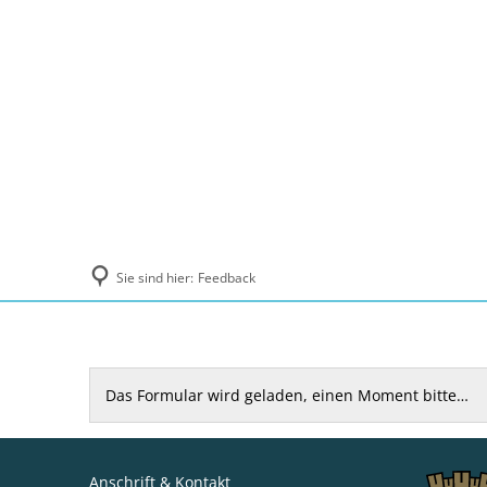
Politik und Verwaltung
Tourismus, Ku
Sie sind hier:
Feedback
Feedback
Das Formular wird geladen, einen Moment bitte…
Anschrift & Kontakt