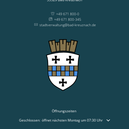
+49 671 800-0
+49 671 800-345
stadtverwaltung@bad-kreuznach.de
Öffnungszeiten
Klicken, um weitere Öffnungs- oder Schließzeiten auszublenden
Geschlossen:
öffnet nächsten Montag um 07:30 Uhr