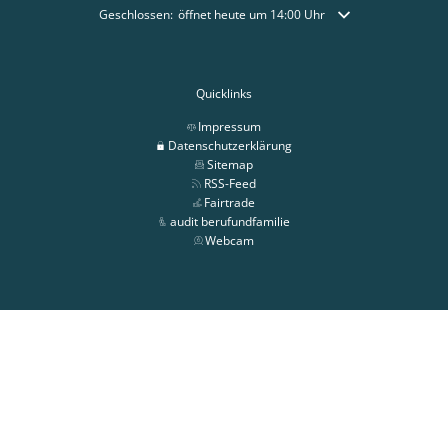
Klicken, um weitere Öffnungs- oder Schließzeiten auszublende
Geschlossen:
öffnet heute um 14:00 Uhr
Quicklinks
Impressum
Datenschutzerklärung
Sitemap
RSS-Feed
Fairtrade
audit berufundfamilie
Webcam